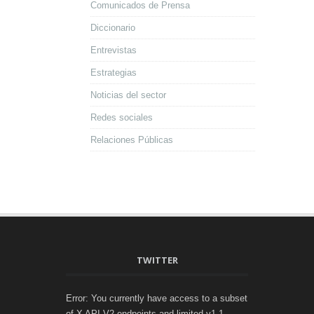
Comunicados de Prensa
Diccionario
Entrevistas
Estrategias
Noticias del sector
Redes sociales
Relaciones Públicas
TWITTER
Error: You currently have access to a subset
of X API V2 endpoints and limited v1.1