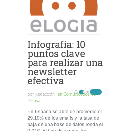
Infografía: 10
puntos clave
para realizar una
newsletter
efectiva
1908
0
por
Redacción
en
Comunicados de
Prensa
En España se abre de promedio el
29,10% de los emails y la tasa de
baja de una base de datos ronda el
0,04% El tipo de asunto, los