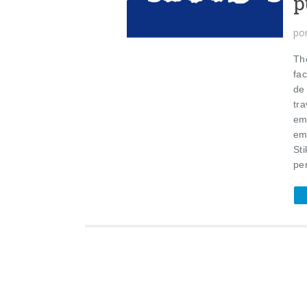
p
po
Th
fa
de
tr
em
em
St
per