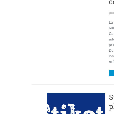
c
po
La
60
Ca
ad
pri
Du
lo
ref
S
p