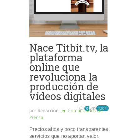
Nace Titbit.tv, la
plataforma
online que
revoluciona la
producción de
vídeos digitales
1204
0
por
Redacción
en
Comunicados de
Prensa
Precios altos y poco transparentes,
servicios que no aportan valor,