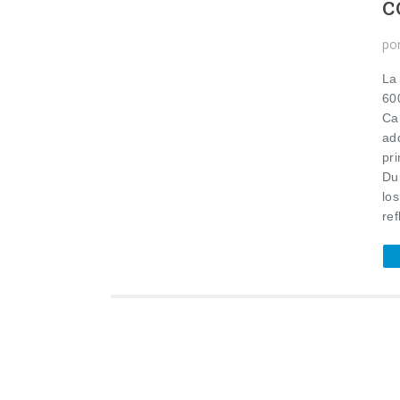
c
po
La
60
Ca
ad
pri
Du
lo
ref