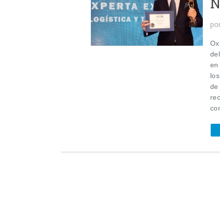
N
po
Oxp
de
en 
lo
de
re
com