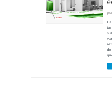
e
po
Ca
ta
sub
va
ref
de
que