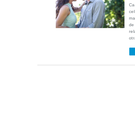
Ca
ce
ma
de
re
otr