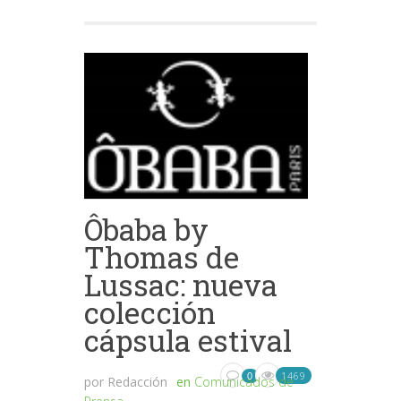
Ôbaba by
Thomas de
Lussac: nueva
colección
cápsula estival
1469
0
por
Redacción
en
Comunicados de