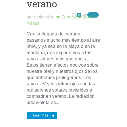
verano
1399
0
por
Redacción
en
Comunicados de
Prensa
Con la llegada del verano,
pasamos mucho más tiempo al aire
libre, y ya sea en la playa o en la
montaña, nos exponemos a los
rayos solares más que nunca.
Estos tienen efectos nocivos sobre
nuestra piel y nuestros ojos de los
que debemos protegernos. Los
rayos UV y los infrarrojos son las
radiaciones solares invisibles a
combatir en verano. La radiación
ultravioleta es...
Leer Más