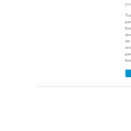
po
Tra
pa
li
que
de
or
pa
lic