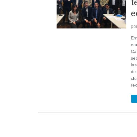
t
e
po
En
enc
Cal
se
la
de
cl
re