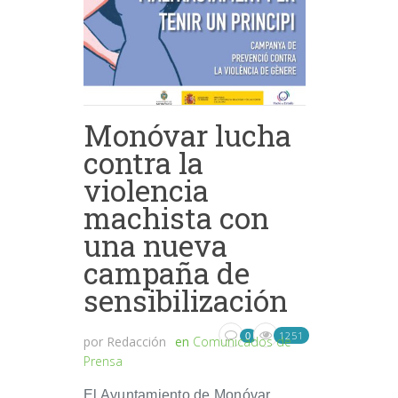
Monóvar lucha
contra la
violencia
machista con
una nueva
campaña de
sensibilización
1251
0
por
Redacción
en
Comunicados de
Prensa
El Ayuntamiento de Monóvar