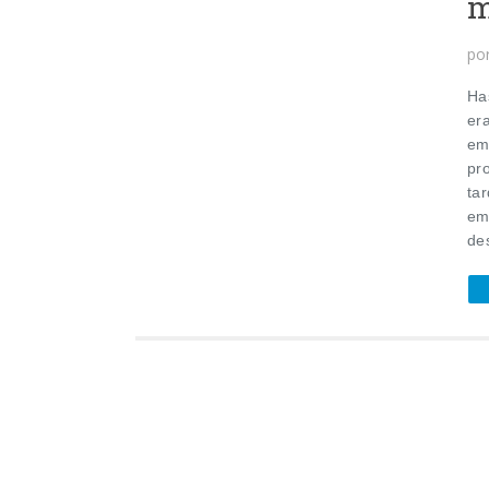
m
po
Ha
er
em
pr
tar
em
de