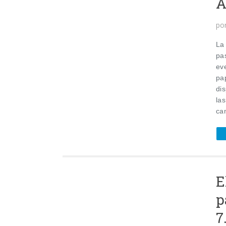
A
po
La
pa
ev
pa
di
la
ca
E
p
7