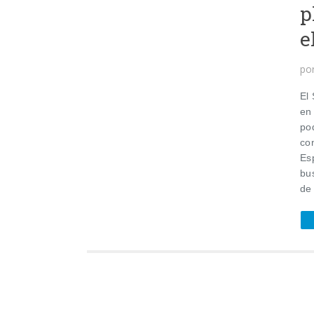
p
e
po
El
en
po
co
Es
bu
de