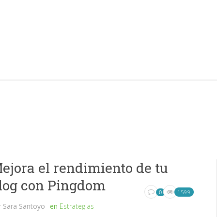
ejora el rendimiento de tu
log con Pingdom
1599
0
r
Sara Santoyo
en
Estrategias