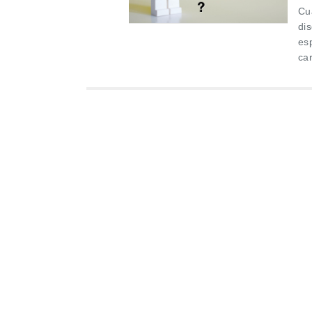
Cu
di
es
ca