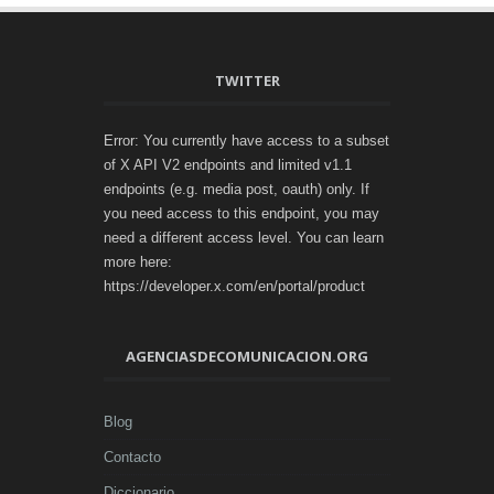
TWITTER
Error: You currently have access to a subset
of X API V2 endpoints and limited v1.1
endpoints (e.g. media post, oauth) only. If
you need access to this endpoint, you may
need a different access level. You can learn
more here:
https://developer.x.com/en/portal/product
AGENCIASDECOMUNICACION.ORG
Blog
Contacto
Diccionario