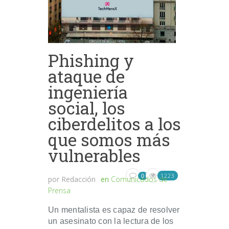
Phishing y
ataque de
ingeniería
social, los
ciberdelitos a los
que somos más
vulnerables
1223
0
por
Redacción
en
Comunicados de
Prensa
Un mentalista es capaz de resolver
un asesinato con la lectura de los