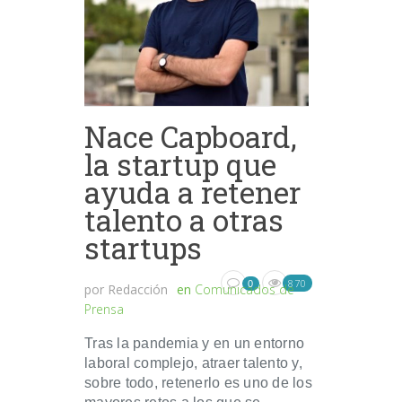
Nace Capboard,
la startup que
ayuda a retener
talento a otras
startups
870
0
por
Redacción
en
Comunicados de
Prensa
Tras la pandemia y en un entorno
laboral complejo, atraer talento y,
sobre todo, retenerlo es uno de los