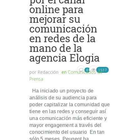
online para
mejorar su
comunicación
en redes de la
mano de la
agencia Elogia
1537
0
por
Redacción
en
Comunicados de
Prensa
Ha iniciado un proyecto de
análisis de su audiencia para
poder capitalizar la comunidad que
tiene en las redes y conseguir así
una comunicación más eficiente y
mayor engagement a través del
conocimiento del usuario En tan
sólo 5 meses, Peugeot ha