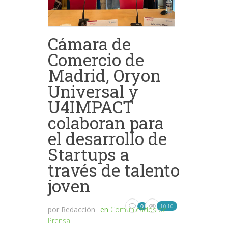
Cámara de
Comercio de
Madrid, Oryon
Universal y
U4IMPACT
colaboran para
el desarrollo de
Startups a
través de talento
joven
1010
0
por
Redacción
en
Comunicados de
Prensa