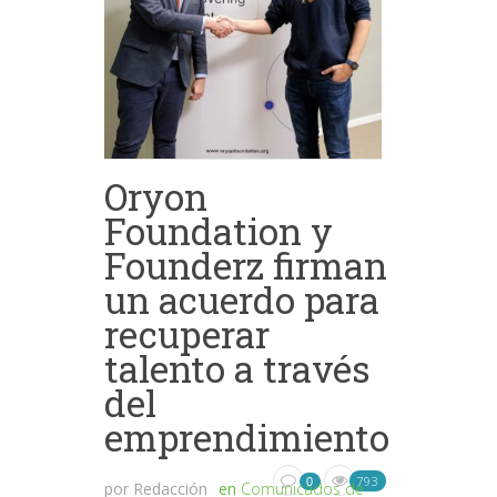
Oryon
Foundation y
Founderz firman
un acuerdo para
recuperar
talento a través
del
emprendimiento
793
0
por
Redacción
en
Comunicados de