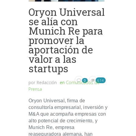
Oryon Universal
se alía con
Munich Re para
promover la
aportación de
valor a las
startups
614
0
por
Redacción
en
Comunicados de
Prensa
Oryon Universal, firma de
consultoría empresarial, inversión y
M&A que acompaña empresas con
alto potencial de crecimiento, y
Munich Re, empresa
reaseguradora alemana, han