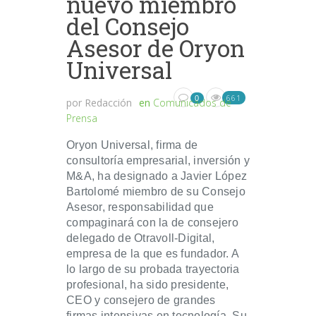
nuevo miembro
del Consejo
Asesor de Oryon
Universal
661
0
por
Redacción
en
Comunicados de
Prensa
Oryon Universal, firma de
consultoría empresarial, inversión y
M&A, ha designado a Javier López
Bartolomé miembro de su Consejo
Asesor, responsabilidad que
compaginará con la de consejero
delegado de Otravoll-Digital,
empresa de la que es fundador. A
lo largo de su probada trayectoria
profesional, ha sido presidente,
CEO y consejero de grandes
firmas intensivas en tecnología. Su