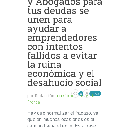
y Abogados para
tus deudas se
unen para
ayudar a
emprendedores
con intentos
fallidos a evitar
la ruina
económica y el
desahucio social
1180
0
por
Redacción
en
Comunicados de
Prensa
Hay que normalizar el fracaso, ya
que en muchas ocasiones es el
camino hacia el éxito. Esta frase