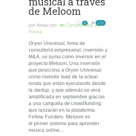
musical a través
de Meloom
573
0
por
Redacción
en
Comunicados de
Prensa
Oryon Universal, firma de
consultoría empresarial, inversión y
M&A, se suma como inversor en el
proyecto Meloom. Una inversión
que posiciona a Oryon Universal
como investor lead de la actual
ronda que están ejecutando desde
la startup, y que además se verá
amplificada en septiembre gracias
a una campaña de crowdfunding
que lanzarán en la plataforma
Fellow Funders. Meloom es
el primer sistema para aprender
música online...