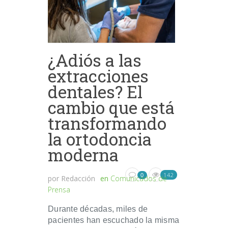
¿Adiós a las
extracciones
dentales? El
cambio que está
transformando
la ortodoncia
moderna
142
0
por
Redacción
en
Comunicados de
Prensa
Durante décadas, miles de
pacientes han escuchado la misma