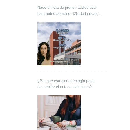
Nace la nota de prensa audiovisual
para redes sociales B2B de la mano de
Lokutor y Techsales Comunicación
¿Por qué estudiar astrología para
desarrollar el autoconocimiento?