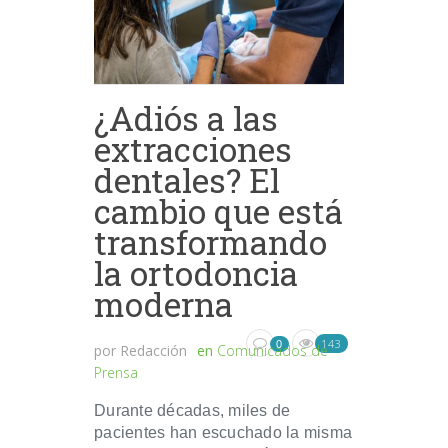
¿Adiós a las
extracciones
dentales? El
cambio que está
transformando
la ortodoncia
moderna
143
0
por
Redacción
en
Comunicados de
Prensa
Durante décadas, miles de
pacientes han escuchado la misma