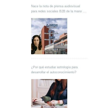
Nace la nota de prensa audiovisual
para redes sociales B2B de la mano de
Lokutor y Techsales Comunicación
¿Por qué estudiar astrología para
desarrollar el autoconocimiento?