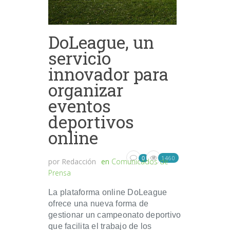
DoLeague, un
servicio
innovador para
organizar
eventos
deportivos
online
1460
0
por
Redacción
en
Comunicados de
Prensa
La plataforma online DoLeague
ofrece una nueva forma de
gestionar un campeonato deportivo
que facilita el trabajo de los