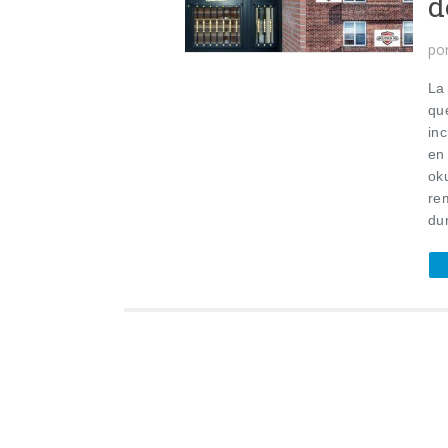
d
po
La
qu
in
en
ok
re
du