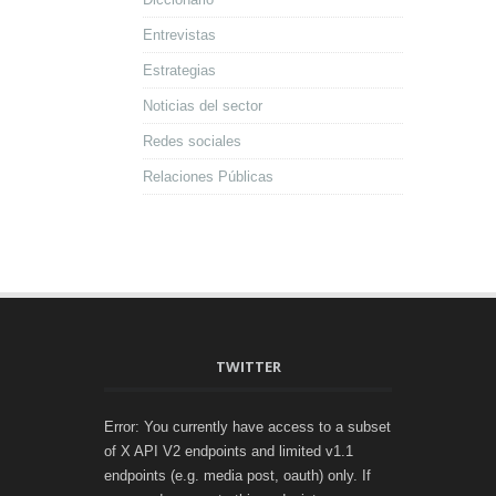
Entrevistas
Estrategias
Noticias del sector
Redes sociales
Relaciones Públicas
TWITTER
Error: You currently have access to a subset
of X API V2 endpoints and limited v1.1
endpoints (e.g. media post, oauth) only. If