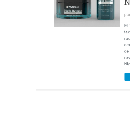
N
po
El
fac
ra
de
de 
re
Ni