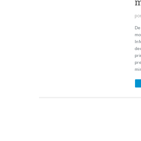
m
po
De 
mo
In
de
pr
pr
min