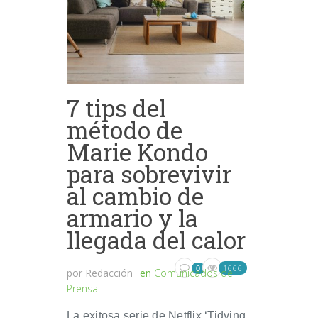
7 tips del
método de
Marie Kondo
para sobrevivir
al cambio de
armario y la
llegada del calor
1666
0
por
Redacción
en
Comunicados de
Prensa
La exitosa serie de Netflix ‘Tidying