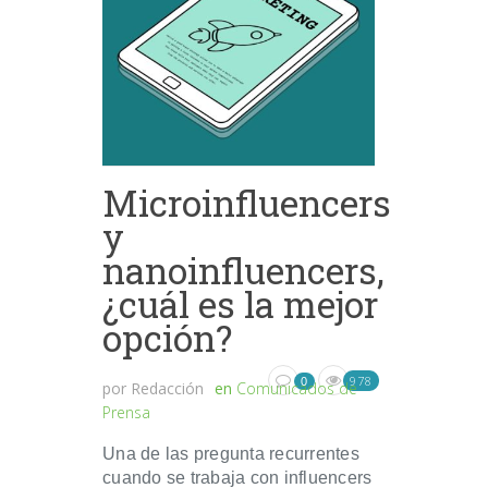
Microinfluencers
y
nanoinfluencers,
¿cuál es la mejor
opción?
978
0
por
Redacción
en
Comunicados de
Prensa
Una de las pregunta recurrentes
cuando se trabaja con influencers