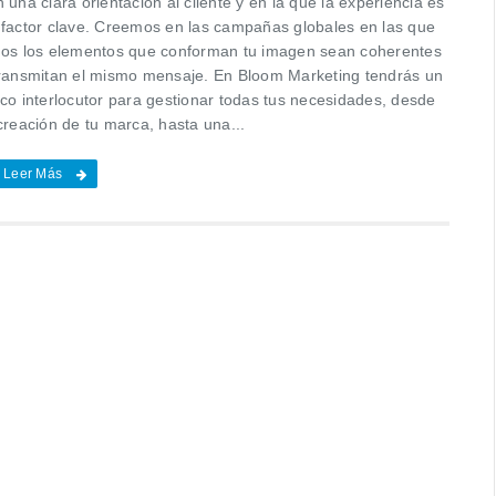
 una clara orientación al cliente y en la que la experiencia es
 factor clave. Creemos en las campañas globales en las que
dos los elementos que conforman tu imagen sean coherentes
transmitan el mismo mensaje. En Bloom Marketing tendrás un
ico interlocutor para gestionar todas tus necesidades, desde
creación de tu marca, hasta una...
Leer Más