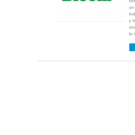
con
un
to
y 
ún
la 