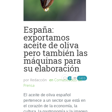
España:
exportamos
aceite de oliva
pero también las
máquinas para
su elaboración
1405
0
por
Redacción
en
Comunicados de
Prensa
El aceite de oliva español
pertenece a un sector que está en
el corazón de la economía, la
cultura, la gastronomía y la imagen