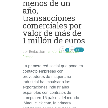
menos de un
año,
transacciones
comerciales por
valor de más de
1 millón de euros
1480
0
por
Redacción
en
Comunicados de
Prensa
La primera red social que pone en
contacto empresas con
proveedores de maquinaria
industrial ha impulsado las
exportaciones industriales
españolas con contratos de
compra en 15 países del mundo
Maquiclick.com, la primera