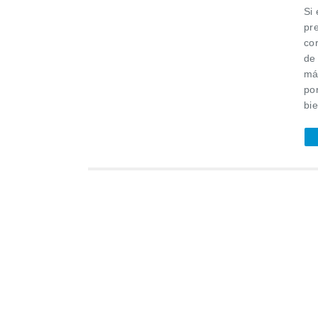
Si
pr
co
de
má
po
bie