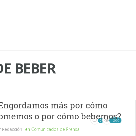
E BEBER
Engordamos más por cómo
omemos o por cómo bebemos?
1200
0
r
Redacción
en
Comunicados de Prensa