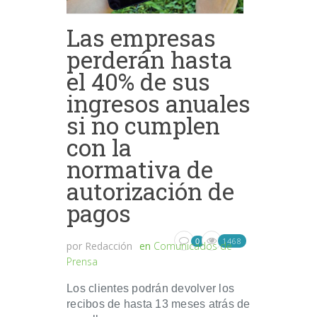
Las empresas
perderán hasta
el 40% de sus
ingresos anuales
si no cumplen
con la
normativa de
autorización de
pagos
1468
0
por
Redacción
en
Comunicados de
Prensa
Los clientes podrán devolver los
recibos de hasta 13 meses atrás de