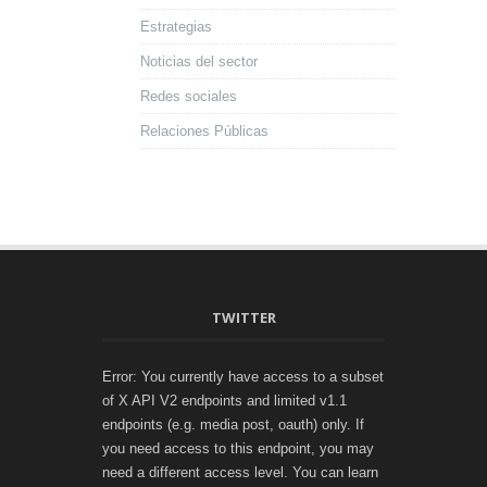
Estrategias
Noticias del sector
Redes sociales
Relaciones Públicas
TWITTER
Error: You currently have access to a subset
of X API V2 endpoints and limited v1.1
endpoints (e.g. media post, oauth) only. If
you need access to this endpoint, you may
need a different access level. You can learn