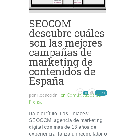
SEOCOM
descubre cuáles
son las mejores
campañas de
marketing de
contenidos de
España
1029
0
por
Redacción
en
Comunicados de
Prensa
Bajo el título ‘Los Enlaces’,
SEOCOM, agencia de marketing
digital con más de 13 años de
experiencia, lanza un recopilatorio