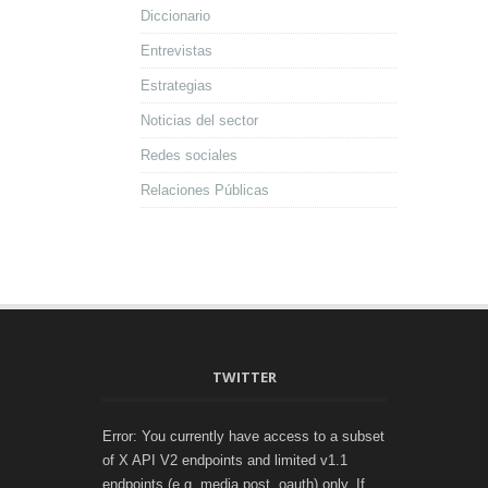
Diccionario
Entrevistas
Estrategias
Noticias del sector
Redes sociales
Relaciones Públicas
TWITTER
Error: You currently have access to a subset
of X API V2 endpoints and limited v1.1
endpoints (e.g. media post, oauth) only. If