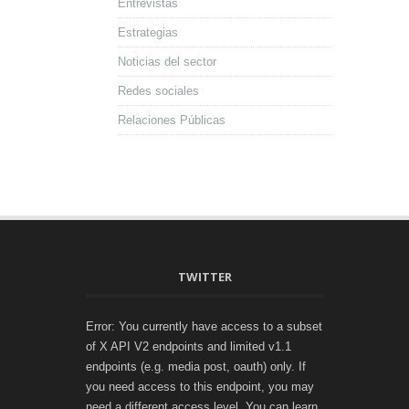
Entrevistas
Estrategias
Noticias del sector
Redes sociales
Relaciones Públicas
TWITTER
Error: You currently have access to a subset
of X API V2 endpoints and limited v1.1
endpoints (e.g. media post, oauth) only. If
you need access to this endpoint, you may
need a different access level. You can learn