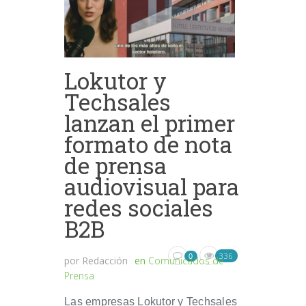
Lokutor y
Techsales
lanzan el primer
formato de nota
de prensa
audiovisual para
redes sociales
B2B
336
0
por
Redacción
en
Comunicados de
Prensa
Las empresas Lokutor y Techsales