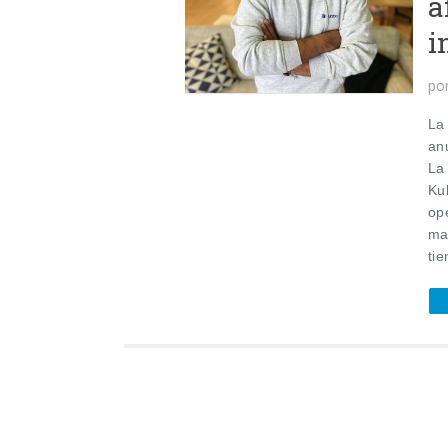
a
i
po
La
an
La 
Kub
op
ma
tie