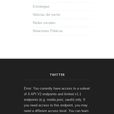
Estrategias
Noticias del sector
Redes sociales
Relaciones Públicas
TWITTER
Error: You currently have access to a subset
of X API V2 endpoints and limited v1.1
endpoints (e.g. media post, oauth) only. If
you need access to this endpoint, you may
need a different access level. You can learn