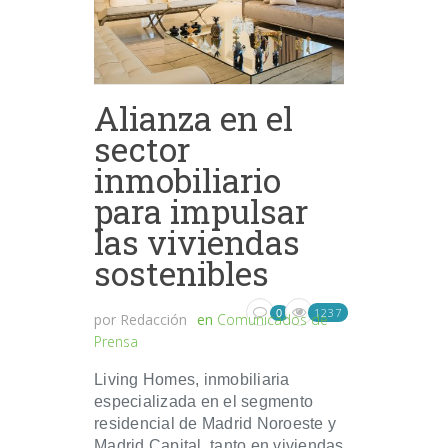
Alianza en el
sector
inmobiliario
para impulsar
las viviendas
sostenibles
1237
0
por
Redacción
en
Comunicados de
Prensa
Living Homes, inmobiliaria
especializada en el segmento
residencial de Madrid Noroeste y
Madrid Capital, tanto en viviendas