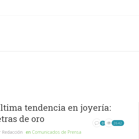
ltima tendencia en joyería:
etras de oro
2642
0
r
Redacción
en
Comunicados de Prensa