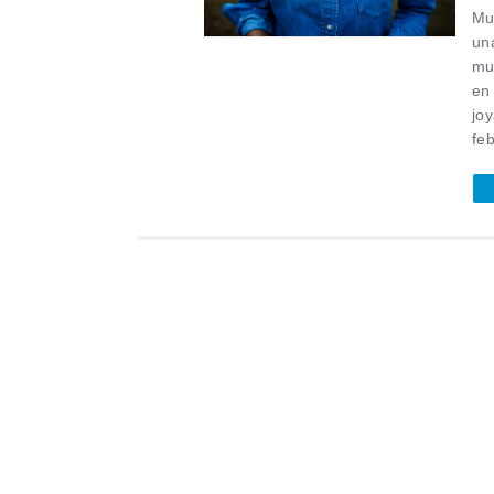
Mu
una
mu
en 
jo
feb