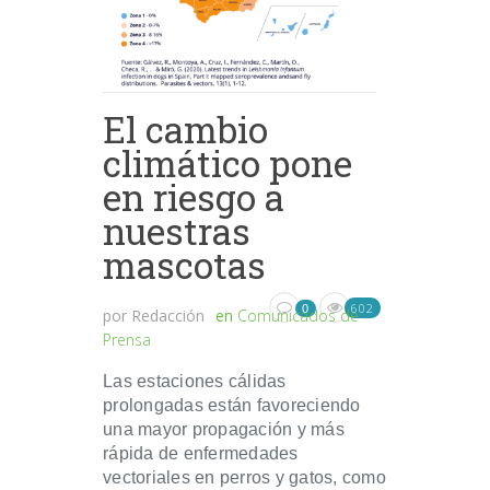
El cambio
climático pone
en riesgo a
nuestras
mascotas
602
0
por
Redacción
en
Comunicados de
Prensa
Las estaciones cálidas
prolongadas están favoreciendo
una mayor propagación y más
rápida de enfermedades
vectoriales en perros y gatos, como