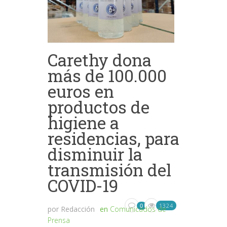
Carethy dona
más de 100.000
euros en
productos de
higiene a
residencias, para
disminuir la
transmisión del
COVID-19
1324
0
por
Redacción
en
Comunicados de
Prensa