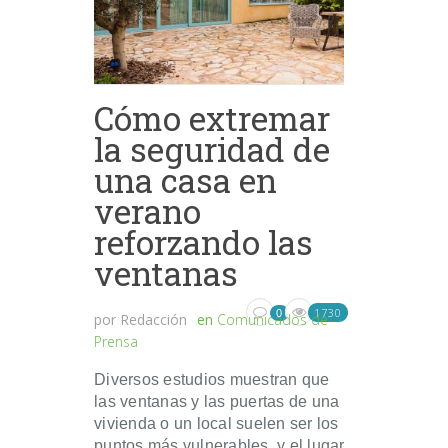
Cómo extremar
la seguridad de
una casa en
verano
reforzando las
ventanas
1730
0
por
Redacción
en
Comunicados de
Prensa
Diversos estudios muestran que
las ventanas y las puertas de una
vivienda o un local suelen ser los
puntos más vulnerables, y el lugar