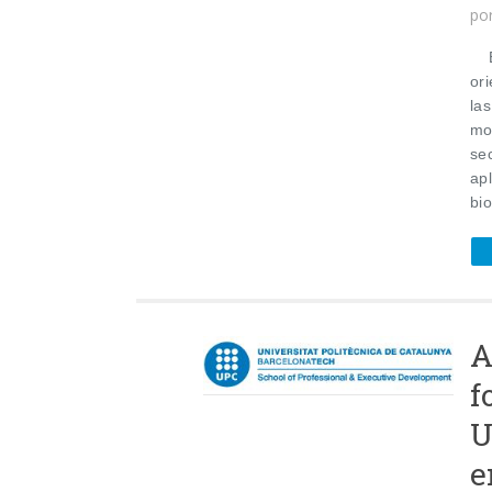
po
El
or
la
mot
sec
apl
bio
A
f
U
e