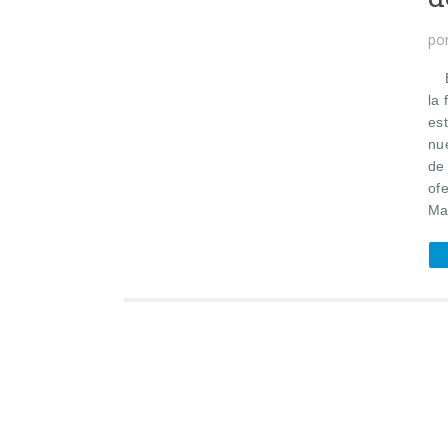
po
El
la
es
nu
de
ofe
Ma