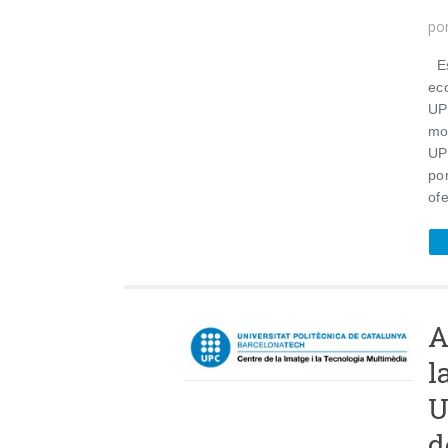
po
Es
ec
UP
mo
UP
por
of
A
l
U
d