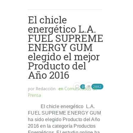
El chicle
energético L.A.
FUEL SUPREME
ENERGY GUM
elegido el mejor
Producto del
Año 2016
2882
0
por
Redacción
en
Comunicados de
Prensa
El chicle energético L.A.
FUEL SUPREME ENERGY GUM
ha sido elegido Producto del Año
2016 en la categoría Productos
Energéticos. El estudio online ha