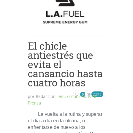
El chicle
antiestrés que
evita el
cansancio hasta
cuatro horas
2295
0
por
Redacción
en
Comunicados de
Prensa
La vuelta a la rutina y superar
el día a día en la oficina, o
enfrentarse de nuevo a los