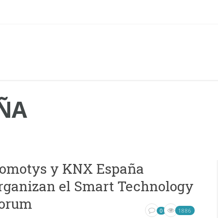
ÑA
omotys y KNX España
rganizan el Smart Technology
orum
1886
0