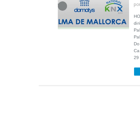
po
HO
dir
Pa
Pa
Do
Ca
29