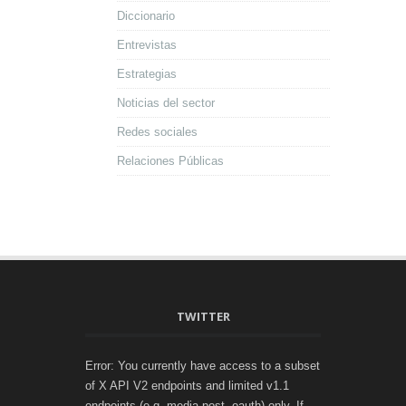
Diccionario
Entrevistas
Estrategias
Noticias del sector
Redes sociales
Relaciones Públicas
TWITTER
Error: You currently have access to a subset
of X API V2 endpoints and limited v1.1
endpoints (e.g. media post, oauth) only. If