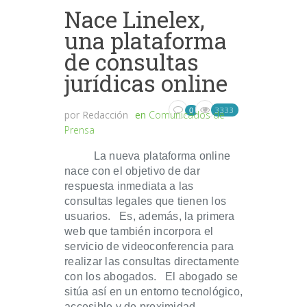
Nace Linelex,
una plataforma
de consultas
jurídicas online
3333
0
por
Redacción
en
Comunicados de
Prensa
La nueva plataforma online
nace con el objetivo de dar
respuesta inmediata a las
consultas legales que tienen los
usuarios. Es, además, la primera
web que también incorpora el
servicio de videoconferencia para
realizar las consultas directamente
con los abogados. El abogado se
sitúa así en un entorno tecnológico,
accesible y de proximidad,