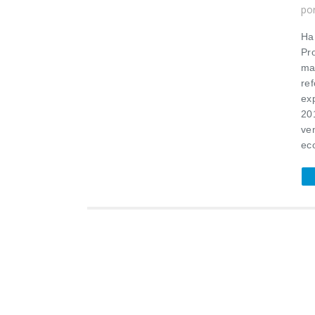
po
Ha
Pro
ma
re
exp
20
ve
ec