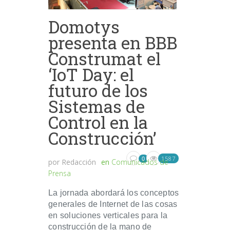
Domotys
presenta en BBB
Construmat el
‘IoT Day: el
futuro de los
Sistemas de
Control en la
Construcción’
1587
0
por
Redacción
en
Comunicados de
Prensa
La jornada abordará los conceptos
generales de Internet de las cosas
en soluciones verticales para la
construcción de la mano de